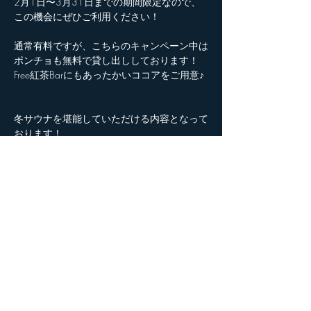
2月1日〜3月31日までの期間限定なので、
この機会にぜひご利用ください！
通常有料ですが、こちらのキャンペーン中は
ポンチョも無料で貸し出ししております！
Free紅茶Barにもあったかいココアをご用意♪
冬サウナを堪能していただける内容となって
おります！
ネット予約ページの表示金額はお値引き前と
なっております。
現地にてお値引きとなりますのでご安心くだ
さい。
また、同時キャンプ利用の500円引きも併用
可能なので、キャンプご利用の場合は
大変お得な内容です！