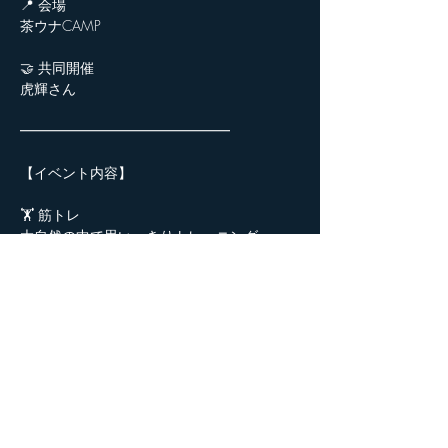
📍 会場
茶ウナCAMP
🤝 共同開催
虎輝さん
━━━━━━━━━━━━━━━
【イベント内容】
🏋️ 筋トレ
大自然の中で思いっきりトレーニング。
初心者・経験者問わず、みんなで合トレ！
🧖 サウナ
紅茶ロウリュで香りまで楽しめる高温サウ
ナ。
自然の中で最高にととのう時間。
🏊 川遊び
SUP体験や自由に泳げる川遊び。
運が良ければ、夜に蛍が見えるかも。