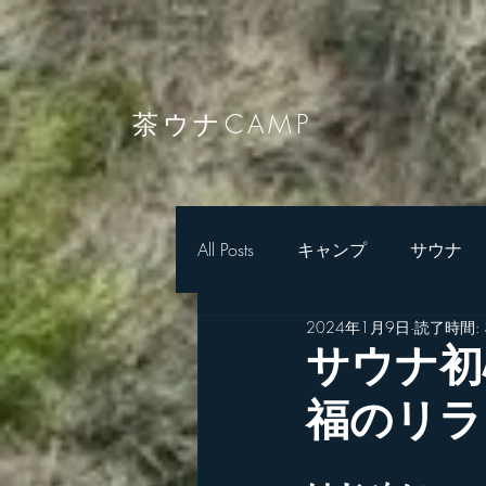
茶ウナCAMP
All Posts
キャンプ
サウナ
2024年1月9日
読了時間: 
サウナ初
福のリラ