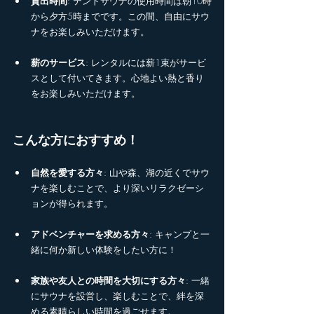
貸出時間
: テントサウナの使用時間は朝10時
から夕方5時までです。この間、自由にサウ
ナをお楽しみいただけます。
薪のサービス
: レンタルには薪1束がサービ
スとして付いてきます。心地よい熱と香り
をお楽しみいただけます。
こんな方におすすめ！
自然を愛する方々
: 山や森、湖の近くでサウ
ナを楽しむことで、より深いリラクゼーシ
ョンが得られます。
アドベンチャーを求める方々
: キャンプと一
緒に何か新しい体験をしたい方に！
家族や友人との時間を大切にする方々
: 一緒
にサウナを設営し、楽しむことで、絆を深
める素晴らしい時間を過ごせます。