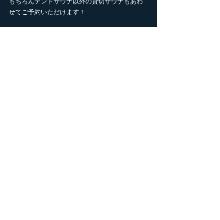
もちろんテントサウナ以外の貸切サウナもあわ
せてご予約いただけます！
ぜひこの機会にテントサウナを体験してみてく
ださい。
お問い合わせをお待ちしております！
ご予約はこちら
▶
https://
www.chaunacamp.com/services-9
キャンプ場
サウナ
茶ウナCAMP
キャンプ
サウナ
最新記事
すべて表示