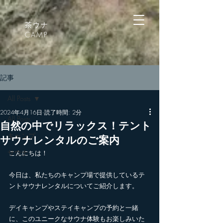
茶ウナ
CAMP
記事
All Posts
2024年4月16日
読了時間: 2分
All Posts
自然の中でリラックス！テント
キャンプ
サウナレンタルのご案内
サウナ
こんにちは！
今日は、私たちのキャンプ場で提供しているテ
ントサウナレンタルについてご紹介します。
デイキャンプやステイキャンプの予約と一緒
に、このユニークなサウナ体験もお楽しみいた