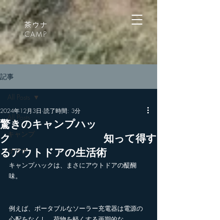
茶ウナ
CAMP
記事
All Posts
2024年12月3日
読了時間: 3分
All Posts
驚きのキャンプハッ
キャンプ
ク 知って得す
サウナ
るアウトドアの生活術
キャンプハックは、まさにアウトドアの醍醐
味。
例えば、ポータブルなソーラー充電器は電源の
心配をなくし、荷物を軽くする画期的な