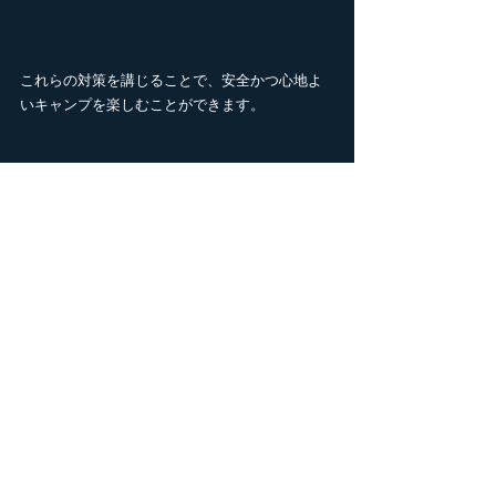
これらの対策を講じることで、安全かつ心地よ
いキャンプを楽しむことができます。
8. まとめ: キャンプハッ
クで新しいアウトドア生
活を
キャンプハックはのやり方次第で無限の方法が